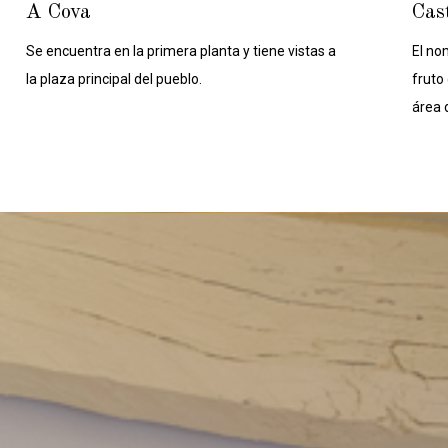
A Cova
Cas
Se encuentra en la primera planta y tiene vistas a
El no
la plaza principal del pueblo.
fruto
área 