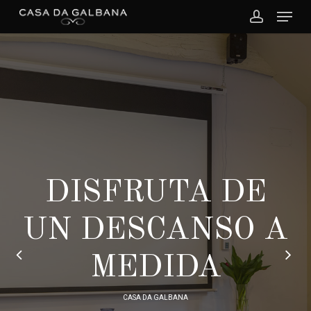
Menu
Skip
to
account
Close
main
Menu
content
DISFRUTA DE
UN DESCANSO A
MEDIDA
CASA DA GALBANA